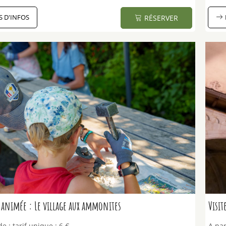
S D'INFOS
RÉSERVER
animée : Le village aux ammonites
Visit
de :
tarif unique :
6 €
A par