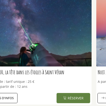
00, la tête dans les étoiles à Saint Véran
Nuit 
de :
tarif unique :
25 €
A par
partir de :
12 ans
S D'INFOS
RÉSERVER