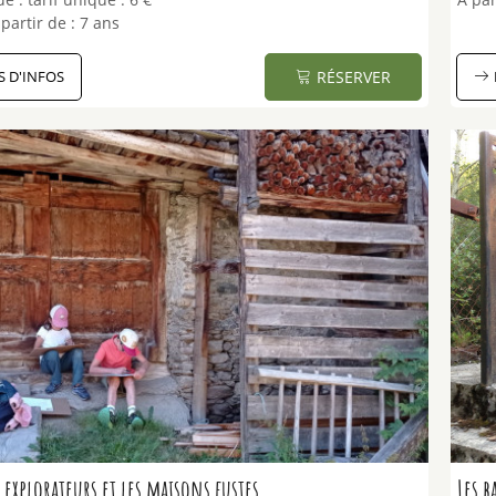
partir de :
7 ans
S D'INFOS
RÉSERVER
s explorateurs et les maisons fustes
Les b