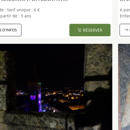
de :
tarif unique :
6 €
A par
partir de :
5 ans
Enfan
S D'INFOS
RÉSERVER