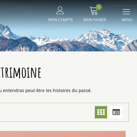
0
Me
MON COMPTE
MON PANIER
principal
atrimoine
 tu entendras peut-être les histoires du passé.