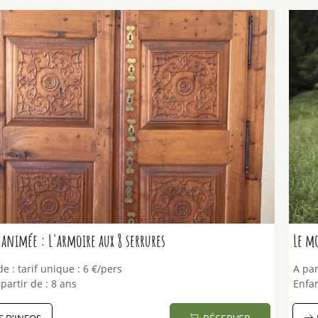
animée : L'armoire aux 8 serrures
Le mo
de :
tarif unique :
6 €/pers
A par
partir de :
8 ans
Enfan