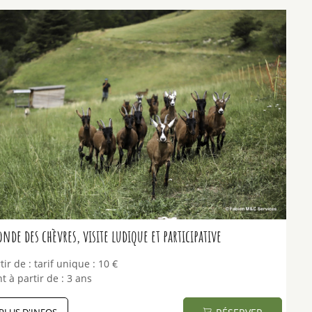
nde des chèvres, visite ludique et participative
tir de :
tarif unique :
10 €
t à partir de :
3 ans