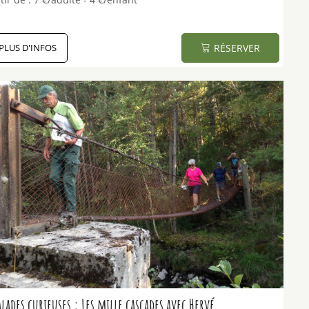
PLUS D'INFOS
RÉSERVER
alades curieuses : Les mille cascades avec Hervé