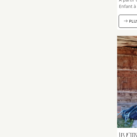
Enfant à 
PLU
Les p'tit