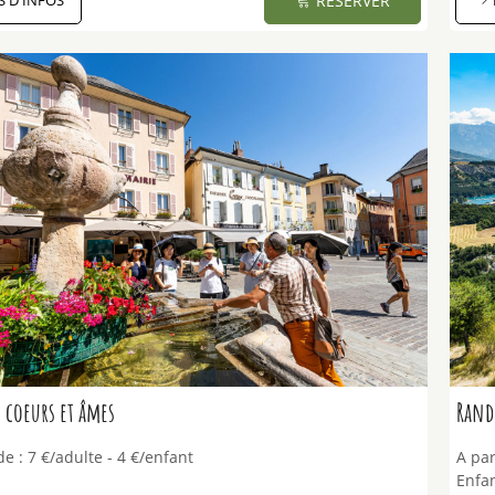
S D'INFOS
RÉSERVER
 coeurs et âmes
Rando
de :
7
€/adulte
4
€/enfant
A par
Enfan