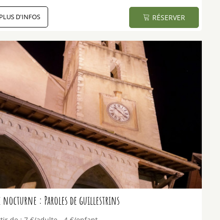
PLUS D'INFOS
RÉSERVER
e nocturne : Paroles de guillestrins
tir de :
7
€/adulte
4
€/enfant