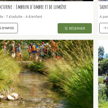
octurne : Embrun d'ombre et de lumière
Saint
de :
7
€/adulte
4
€/enfant
A par
S D'INFOS
RÉSERVER