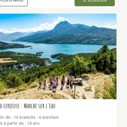
PLUS D'INFOS
RÉSERVER
 curieuse : Marche sur l'eau
tir de :
10
€/adulte
6
€/enfant
t à partir de :
10 ans