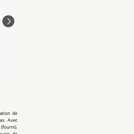
sation de
as. Avec
(fourni).
avers de