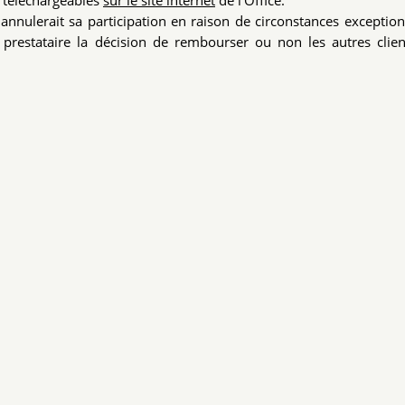
e téléchargeables
sur le site internet
de l’Office.
annulerait sa participation en raison de circonstances exception
du prestataire la décision de rembourser ou non les autres clie