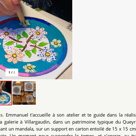
1
/
2
as.
Emmanuel t'accueille à son atelier et te guide dans la réali
sa galerie à Villargaudin, dans un patrimoine typique du Queyr
isant un mandala, sur un support en carton entoilé de 15 x 15 cm 
tiste. Un moment pour suspendre le temps, et s'ancrer, au tr