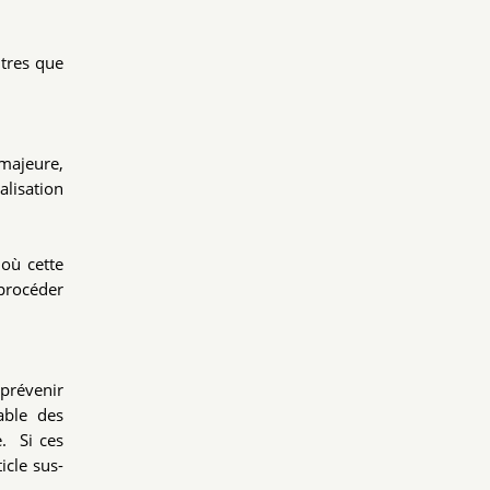
utres que
 majeure,
alisation
 où cette
 procéder
 prévenir
table des
. Si ces
icle sus-