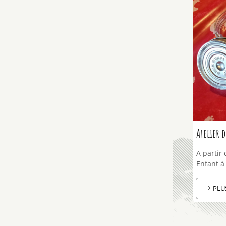
Atelier 
A partir 
Enfant à 
PLU