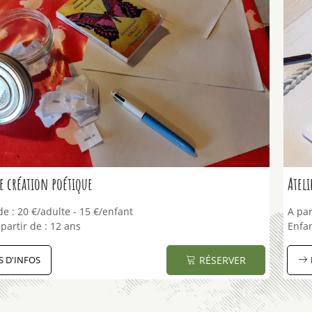
de création poétique
Ateli
de :
20
€/adulte
15
€/enfant
A par
partir de :
12 ans
Enfan
S D'INFOS
RÉSERVER