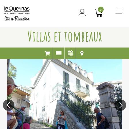
0
Me
principal
Villas et tombeaux