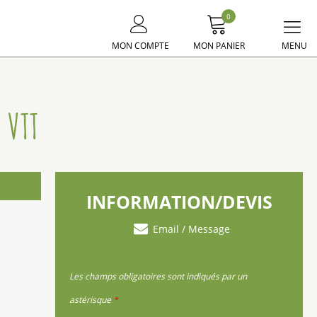
0
Me
MON COMPTE
MON PANIER
principal
 VTT
INFORMATION/DEVIS
Email / Message
Les champs obligatoires sont indiqués par un
astérisque
*