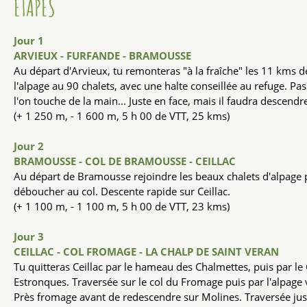
ÉTAPES
Jour 1
ARVIEUX - FURFANDE - BRAMOUSSE
Au départ d'Arvieux, tu remonteras "à la fraîche" les 11 kms d
l'alpage au 90 chalets, avec une halte conseillée au refuge. 
l'on touche de la main... Juste en face, mais il faudra desce
(+ 1 250 m, - 1 600 m, 5 h 00 de VTT, 25 kms)
Jour 2
BRAMOUSSE - COL DE BRAMOUSSE - CEILLAC
Au départ de Bramousse rejoindre les beaux chalets d'alpage par
déboucher au col. Descente rapide sur Ceillac.
(+ 1 100 m, - 1 100 m, 5 h 00 de VTT, 23 kms)
Jour 3
CEILLAC - COL FROMAGE - LA CHALP DE SAINT VERAN
Tu quitteras Ceillac par le hameau des Chalmettes, puis par le
Estronques. Traversée sur le col du Fromage puis par l'alpage 
Près fromage avant de redescendre sur Molines. Traversée jus