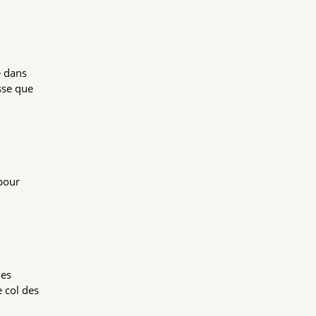
e dans
sse que
 pour
des
 col des