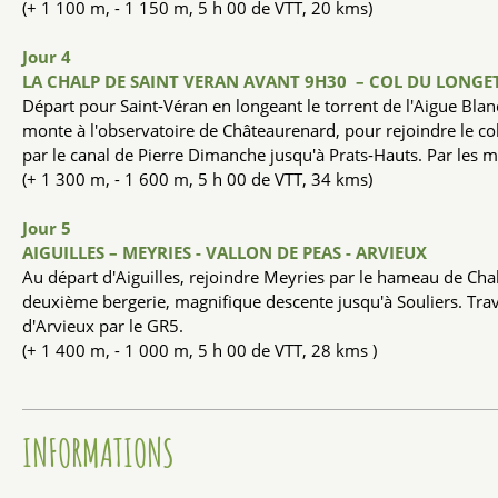
(+ 1 100 m, - 1 150 m, 5 h 00 de VTT, 20 kms)
Jour 4
LA CHALP DE SAINT VERAN AVANT 9H30 – COL DU LONGET 
Départ pour Saint-Véran en longeant le torrent de l'Aigue Blanc
monte à l'observatoire de Châteaurenard, pour rejoindre le co
par le canal de Pierre Dimanche jusqu'à Prats-Hauts. Par les my
(+ 1 300 m, - 1 600 m, 5 h 00 de VTT, 34 kms)
Jour 5
AIGUILLES – MEYRIES - VALLON DE PEAS - ARVIEUX
Au départ d'Aiguilles, rejoindre Meyries par le hameau de Chal
deuxième bergerie, magnifique descente jusqu'à Souliers. Trav
d'Arvieux par le GR5.
(+ 1 400 m, - 1 000 m, 5 h 00 de VTT, 28 kms )
INFORMATIONS