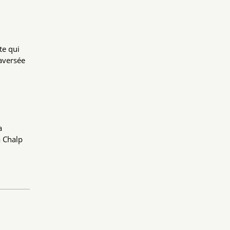
te qui
raversée
a
a Chalp