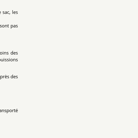
 sac, les
 sont pas
soins des
puissions
uprès des
ransporté