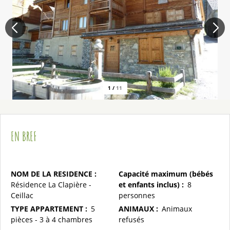
1
/
11
EN BREF
NOM DE LA RESIDENCE
:
Capacité maximum (bébés
Résidence La Clapière -
et enfants inclus)
:
8
Ceillac
personnes
TYPE APPARTEMENT
:
5
ANIMAUX
:
Animaux
pièces - 3 à 4 chambres
refusés