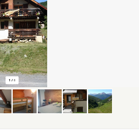
1
/
8