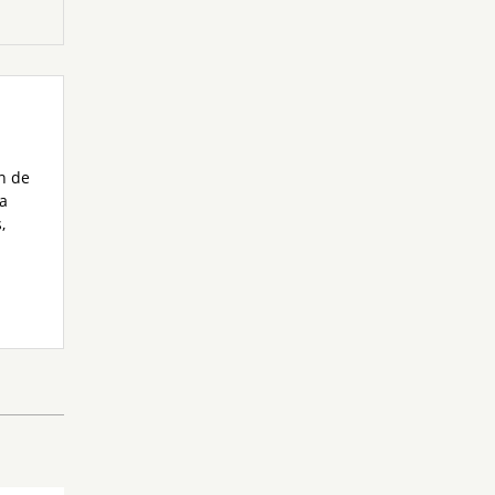
n de
la
s