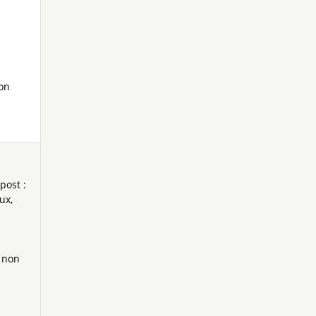
ion
post :
aux
 non