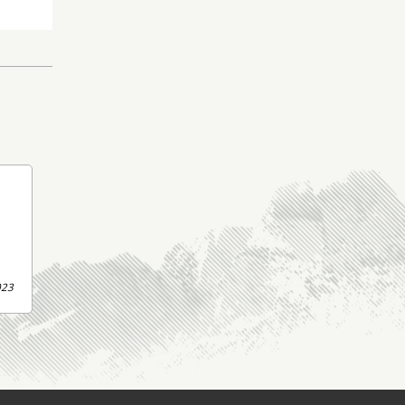
s
023