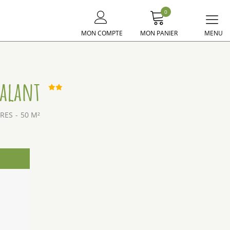
0
Me
MON COMPTE
MON PANIER
principal
galant
BRES
50
M²