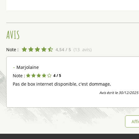
AVIS
Note :
4,54
/ 5
(
13
avis
)
Marjolaine
Note :
4
/ 5
Pas de box internet disponible, c'est dommage,
Avis écrit le 30/12/2025
Aff