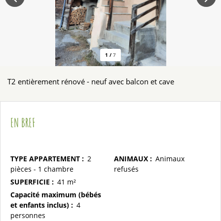
1
/
7
T2 entièrement rénové - neuf avec balcon et cave
EN BREF
TYPE APPARTEMENT
:
2
ANIMAUX
:
Animaux
pièces - 1 chambre
refusés
SUPERFICIE
:
41
m²
Capacité maximum (bébés
et enfants inclus)
:
4
personnes