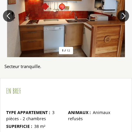
1
/
12
Secteur tranquille.
EN BREF
TYPE APPARTEMENT
:
3
ANIMAUX
:
Animaux
pièces - 2 chambres
refusés
SUPERFICIE
:
38
m²