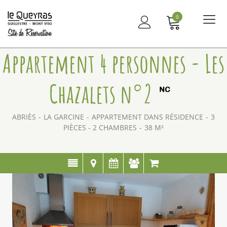
0
Me
principal
Appartement 4 personnes - Les
Chazalets n°2
ABRIÈS
LA GARCINE
APPARTEMENT DANS RÉSIDENCE
3
PIÈCES - 2 CHAMBRES
38
M²