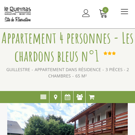
0
Me
principal
Appartement 4 personnes - Les
chardons bleus n°1
GUILLESTRE
APPARTEMENT DANS RÉSIDENCE
3 PIÈCES - 2
CHAMBRES
65
M²