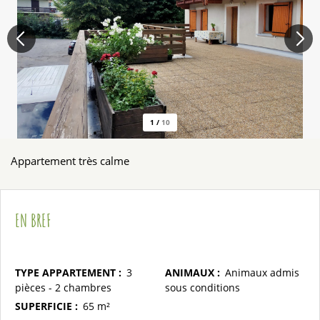
1
/
10
Appartement très calme
EN BREF
TYPE APPARTEMENT
:
3
ANIMAUX
:
Animaux admis
pièces - 2 chambres
sous conditions
SUPERFICIE
:
65
m²