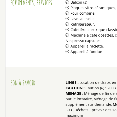
EQUIPEMENTS, SERVICES
Balcon (s)
Plaques vitro-céramiques
Four combiné
Lave-vaisselle
Réfrigérateur
Cafetière electrique class
Machine à café dosettes, c
Nespresso capsules
Appareil à raclette
Appareil à fondue
BON À SAVOIR
LINGE
:
Location de draps e
CAUTION
:
Caution (€) :
200 €
MENAGE
:
Ménage de fin de s
par le locataire
Ménage de fi
supplément sur demande
Mé
50 €
Déchets : prévoir des sa
maximum