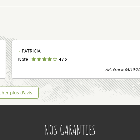
PATRICIA
Note :
4
/ 5
Avis écrit le 05/10/2
icher plus d'avis
NOS GARANTIES