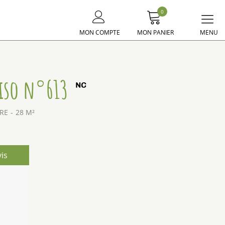
0
Me
MON COMPTE
MON PANIER
principal
iso n°613
BRE
28
M²
is