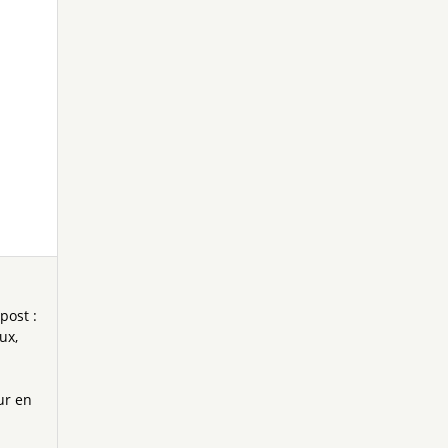
post :
aux
ur en