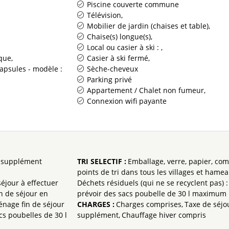
Piscine couverte commune
Télévision
Mobilier de jardin (chaises et table)
Chaise(s) longue(s)
Local ou casier à ski :
ique
Casier à ski fermé
apsules - modèle :
Sèche-cheveux
Parking privé
Appartement / Chalet non fumeur
Connexion wifi payante
n supplément
TRI SELECTIF
:
Emballage, verre, papier, com
points de tri dans tous les villages et hame
éjour à effectuer
Déchets résiduels (qui ne se recyclent pas) :
n de séjour en
prévoir des sacs poubelle de 30 l maximum
nage fin de séjour
CHARGES
:
Charges comprises
Taxe de séjo
cs poubelles de 30 l
supplément
Chauffage hiver compris