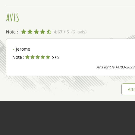
AVIS
Note :
4,67
/ 5
(
6
avis
)
Jerome
Note :
5
/ 5
Avis écrit le 14/03/2023
Aff