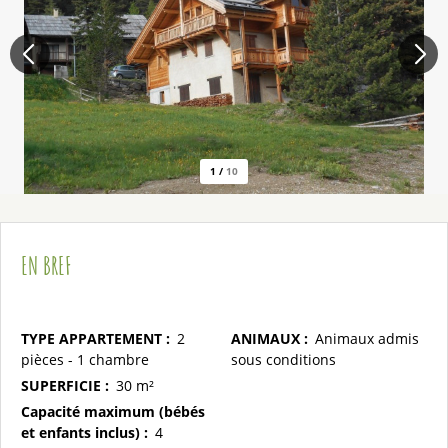
1
/
10
EN BREF
TYPE APPARTEMENT
:
2
ANIMAUX
:
Animaux admis
pièces - 1 chambre
sous conditions
SUPERFICIE
:
30
m²
Capacité maximum (bébés
et enfants inclus)
:
4