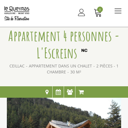
0
Me
principal
Appartement 4 personnes -
L'Escreins
CEILLAC
APPARTEMENT DANS UN CHALET
2 PIÈCES - 1
CHAMBRE
30
M²