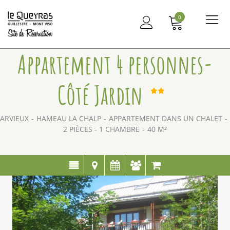
0
Me
principal
Appartement 4 personnes-
Côté Jardin
ARVIEUX
HAMEAU LA CHALP
APPARTEMENT DANS UN CHALET
2 PIÈCES - 1 CHAMBRE
40
M²