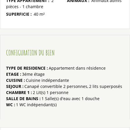
TYPE APPARTEMENT
:
2
ANIMAUX
:
Animaux admis
pièces - 1 chambre
SUPERFICIE
:
40
m²
CONFIGURATION DU BIEN
TYPE DE RESIDENCE
:
Appartement dans résidence
ETAGE
:
3éme étage
CUISINE
:
Cuisine indépendante
SEJOUR
:
Canapé convertible 2 personnes
2 lits superposés
CHAMBRE 1
:
2
Lit(s) 1 personne
SALLE DE BAINS
:
1
Salle(s) d'eau avec 1 douche
WC
:
1
WC indépendant(s)