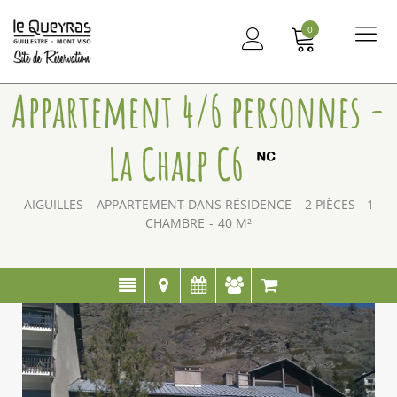
0
Me
principal
Appartement 4/6 personnes -
La Chalp C6
AIGUILLES
APPARTEMENT DANS RÉSIDENCE
2 PIÈCES - 1
CHAMBRE
40
M²