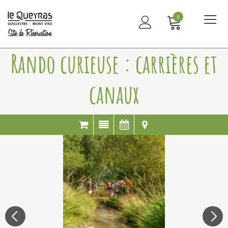
0
Me
principal
Rando curieuse : carrières et
canaux