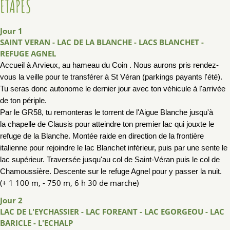
ÉTAPES
Jour 1
SAINT VERAN - LAC DE LA BLANCHE - LACS BLANCHET -
REFUGE AGNEL
Accueil à Arvieux, au hameau du Coin . Nous aurons pris rendez-
vous la veille pour te transférer à St Véran (parkings payants l'été).
Tu seras donc autonome le dernier jour avec ton véhicule à l'arrivée
de ton périple.
Par le GR58, tu remonteras le torrent de l'Aigue Blanche jusqu'à
la
chapelle de Clausis pour atteindre ton premier lac qui jouxte le
refuge de la Blanche.
Montée raide en direction de la frontière
italienne pour rejoindre le lac Blanchet inférieur,
puis par une sente le
lac supérieur.
Traversée jusqu'au col de Sai
nt
-
Véran puis le col de
Chamoussière. Descente sur le refuge
Agnel pour y passer la nuit.
(+ 1 100 m, - 750 m, 6 h 30 de marche)
Jour 2
LAC DE L'EYCHASSIER - LAC FOREANT - LAC EGORGEOU - LAC
BARICLE - L'ECHALP