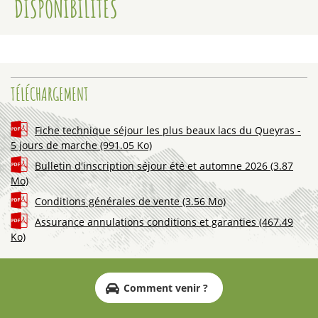
DISPONIBILITÉS
TÉLÉCHARGEMENT
Fiche technique séjour les plus beaux lacs du Queyras -
5 jours de marche
(991.05 Ko)
Bulletin d'inscription séjour été et automne 2026
(3.87
Mo)
Conditions générales de vente
(3.56 Mo)
Assurance annulations conditions et garanties
(467.49
Ko)
Comment venir ?