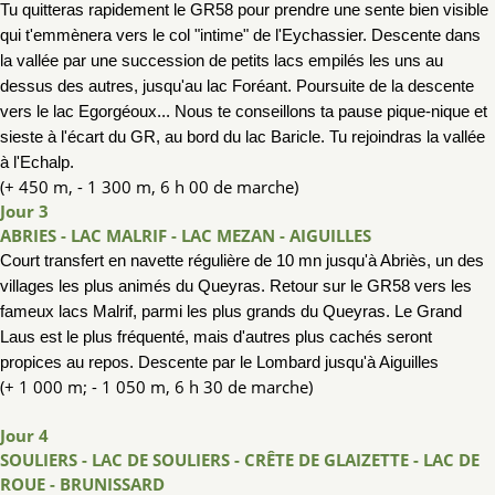
Tu quitteras rapidement le GR58 pour prendre une sente bien visible
qui t'emmènera
vers le col "intime" de l'Eychassier. Descente dans
la vallée par une succession de petits lacs
empilés les uns au
dessus des autres, jusqu'au lac Fo
réant.
Poursuite de la descente
vers le lac Egorgéoux... Nous te conseillons ta pause
pique
-
nique et
sieste à l'écart du GR, au bord du lac Baricle.
Tu rejoindras la vallée
à l'Echalp.
(+ 450 m, - 1 300 m, 6 h 00 de marche)
Jour 3
ABRIES - LAC MALRIF - LAC MEZAN - AIGUILLES
Court transfert en navette régulière de 10 mn jusqu'à Abriès, un des
villages les plus animés du Queyras. Retour
sur le GR58 vers les
fameux lacs Malrif, parmi les plus grands du Queyras. Le Gr
and
Laus est
le plus fréquenté, mais d'autres plus cachés seront
propices au repos.
Descente par le Lombard jusqu'à Aiguilles
(+ 1 000 m; - 1 050 m, 6 h 30 de marche)
Jour 4
SOULIERS - LAC DE SOULIERS - CRÊTE DE GLAIZETTE - LAC DE
ROUE - BRUNISSARD