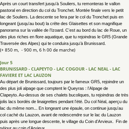
Après un court transfert jusqu'à Souliers, tu remonteras le vallon
pastoral en direction du
col du Tronchet.
Montée finale vers le petit
lac de Souliers.
La descente se fera par le col du Tronchet puis
en
longeant (jusqu'au bout) la crête des
Glaisettes et son magnifique
panorama sur la vallée de l'Izoard.
C'est au bord du lac de Roue, un
des plus riches en flore aquatique, que tu rejoindras le
GR5 (Grande
Traversée des Alpes) qui te conduira jusqu'à
Brunissard.
(+ 850 m, - 900 m, 6 h 00 de marche)
Jour 5
BRUNISSARD - CLAPEYTO - LAC COGOUR - LAC NEAL - LAC
FAVIERE ET LAC LAUZON
Au départ de Brunissard, toujours par le fameux GR5, rejoindre
un
des plus joli alpage
que comptent le Queyras : l'Alpage de
Clapeyto.
Au-dessus de ses chalets bucoliques, tu rejoindras de très
jolis lacs bordés de linaigrettes
pendant l'été.
Du col Néal, aperçu du
lac du même nom... En longeant
une épaule, on continue jusqu'au
col caché du Lauzon, avant de redescendre sur le lac du Lauzon
puis après une longue
descente, le village du Coin d'Arvieux.
Fin de
séjour au coin d'Arvieux.