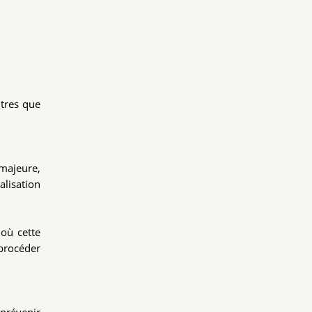
utres que
 majeure,
alisation
 où cette
 procéder