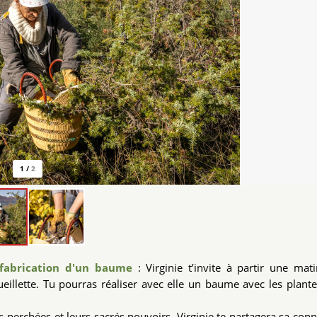
1
/
2
 fabrication d'un baume
: Virginie t’invite à partir une mat
eillette. Tu pourras réaliser avec elle un baume avec les plant
es perchées et leurs sacrés pouvoirs. Virginie te partagera sa con