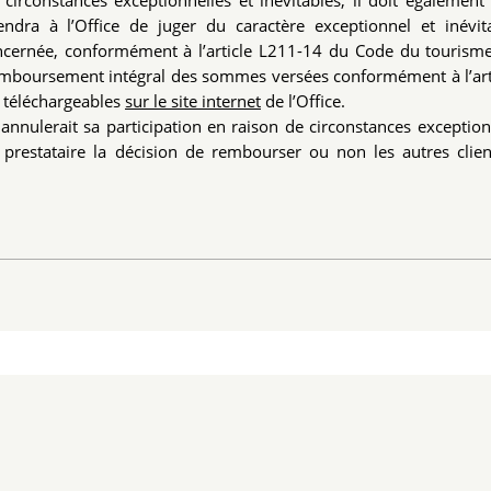
de circonstances exceptionnelles et inévitables, il doit également
tiendra à l’Office de juger du caractère exceptionnel et inévi
ncernée, conformément à l’article L211-14 du Code du tourisme
au remboursement intégral des sommes versées conformément à l’art
e téléchargeables
sur le site internet
de l’Office.
annulerait sa participation en raison de circonstances exception
du prestataire la décision de rembourser ou non les autres clie