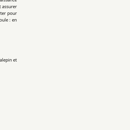
t assurer
rter pour
oule : en
alepin et