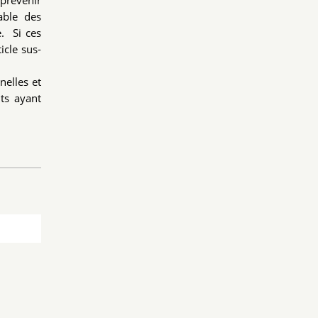
 prévenir
table des
. Si ces
icle sus-
nelles et
nts ayant