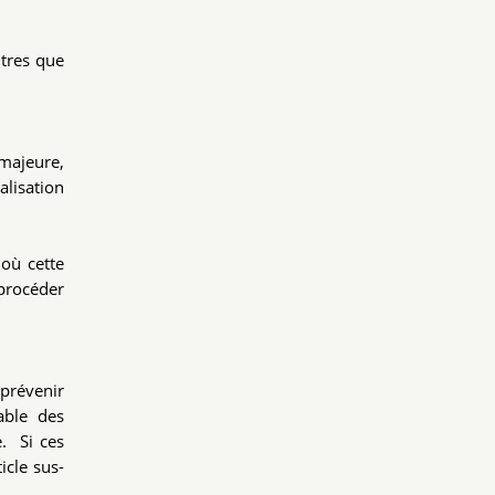
utres que
 majeure,
alisation
 où cette
 procéder
 prévenir
table des
. Si ces
icle sus-