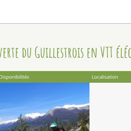
erte du Guillestrois en VTT élé
Disponibilités
Localisation