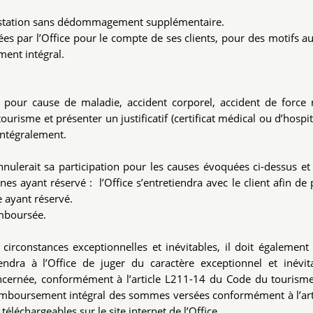
prestation sans dédommagement supplémentaire.
vées par l’Office pour le compte de ses clients, pour des motifs a
ment intégral.
ivité pour cause de maladie, accident corporel, accident de force
tourisme et présenter un justificatif (certificat médical ou d’hospit
 intégralement.
nulerait sa participation pour les causes évoquées ci-dessus et
es ayant réservé : l’Office s’entretiendra avec le client afin de
 ayant réservé.
remboursée.
de circonstances exceptionnelles et inévitables, il doit également
tiendra à l’Office de juger du caractère exceptionnel et inévi
ncernée, conformément à l’article L211-14 du Code du tourisme
au remboursement intégral des sommes versées conformément à l’art
e téléchargeables
sur le site internet
de l’Office.