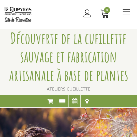
0
Me
principal
Découverte de la cueillette
sauvage et fabrication
artisanale à base de plantes
ATELIERS CUEILLETTE