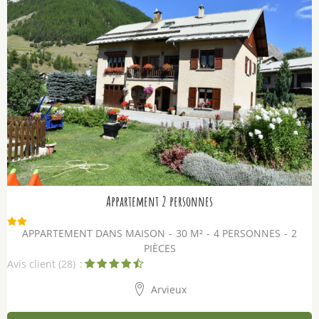
Appartement 2 personnes
APPARTEMENT DANS MAISON
30
M²
4 PERSONNES
2
PIÈCES
Avis client
(28)
Arvieux