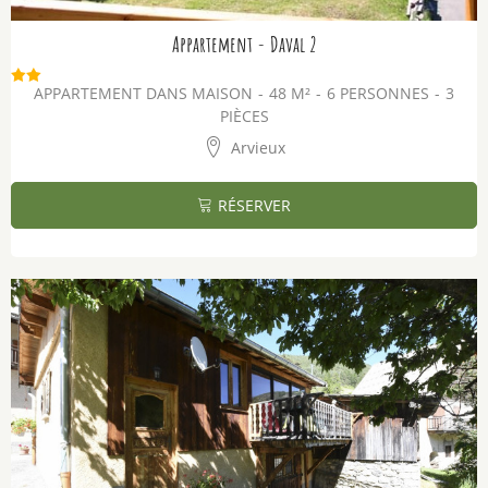
Appartement - Daval 2
APPARTEMENT DANS MAISON
48
M²
6 PERSONNES
3
PIÈCES
Arvieux
RÉSERVER