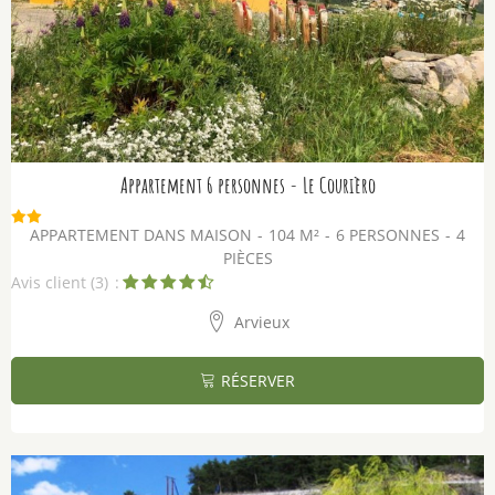
Appartement 6 personnes - Le Courièro
APPARTEMENT DANS MAISON
104
M²
6 PERSONNES
4
PIÈCES
Avis client
(3)
Arvieux
RÉSERVER