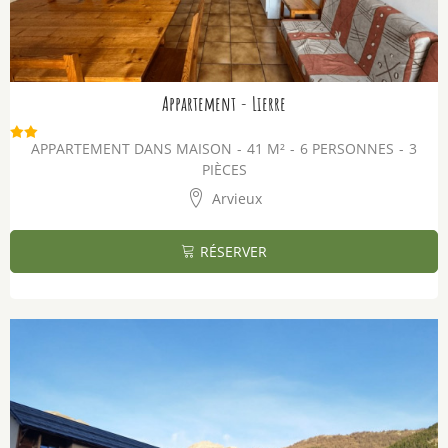
Appartement - Lierre
APPARTEMENT DANS MAISON
41
M²
6 PERSONNES
3
PIÈCES
Arvieux
RÉSERVER