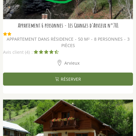
Appartement 6 personnes - Les Granges d'Arvieux n°701
APPARTEMENT DANS RÉSIDENCE
50
M²
8 PERSONNES
3
PIÈCES
Avis client
(4)
Arvieux
RÉSERVER