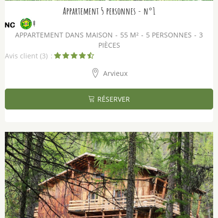
Appartement 5 personnes - n°1
APPARTEMENT DANS MAISON
55
M²
5 PERSONNES
3
PIÈCES
Avis client
(3)
Arvieux
RÉSERVER