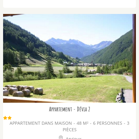
Appartement - Dévia 2
APPARTEMENT DANS MAISON
48
M²
6 PERSONNES
3
PIÈCES
Arvieux