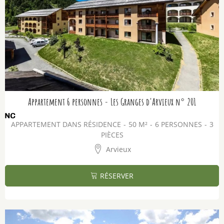
Appartement 6 personnes - Les Granges d'Arvieux n° 201
APPARTEMENT DANS RÉSIDENCE
50
M²
6 PERSONNES
3
PIÈCES
Arvieux
RÉSERVER