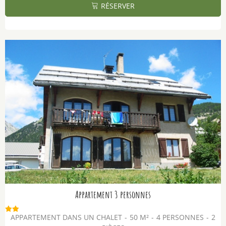
RÉSERVER
Appartement 3 personnes
APPARTEMENT DANS UN CHALET
50
M²
4 PERSONNES
2