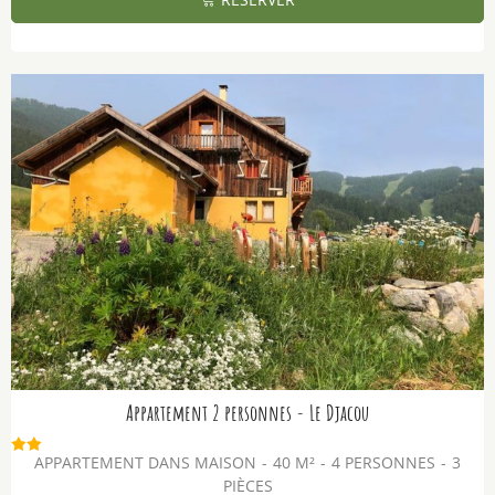
Appartement 2 personnes - Le Djacou
APPARTEMENT DANS MAISON
40
M²
4 PERSONNES
3
PIÈCES