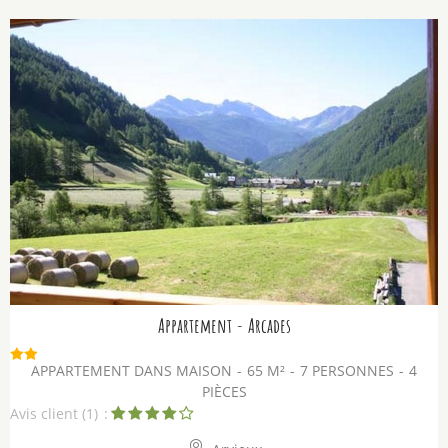
Appartement - Arcades
APPARTEMENT DANS MAISON
65
M²
7 PERSONNES
4
PIÈCES
Avis client
(1)