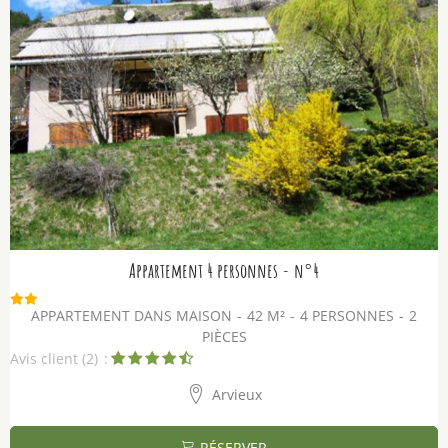
Appartement 4 personnes - n°4
APPARTEMENT DANS MAISON
42
M²
4 PERSONNES
2
PIÈCES
Avis client
(2)
Arvieux
RÉSERVER