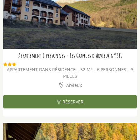
Appartement 6 personnes - Les Granges d'Arvieux n°311
APPARTEMENT DANS RÉSIDENCE
52
M²
6 PERSONNES
3
PIÈCES
Arvieux
RÉSERVER