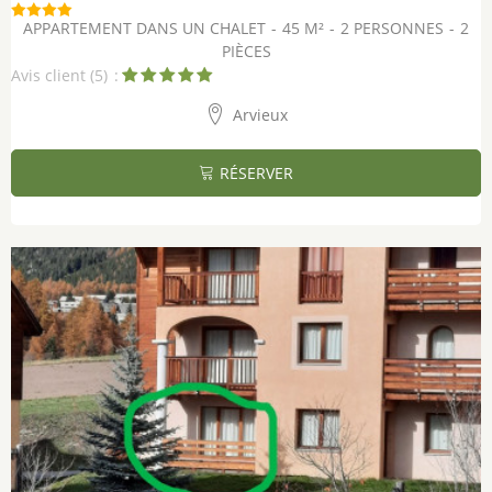
APPARTEMENT DANS UN CHALET
45
M²
2 PERSONNES
2
PIÈCES
Avis client
(5)
Arvieux
RÉSERVER