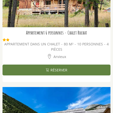
Appartement 6 personnes - Chalet Rochat
APPARTEMENT DANS UN CHALET
80
M²
10 PERSONNES
4
PIÈCES
Arvieux
RÉSERVER