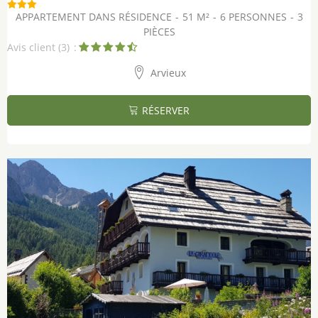
APPARTEMENT DANS RÉSIDENCE
51
M²
6 PERSONNES
3
PIÈCES
Avis client
(3)
Arvieux
RÉSERVER