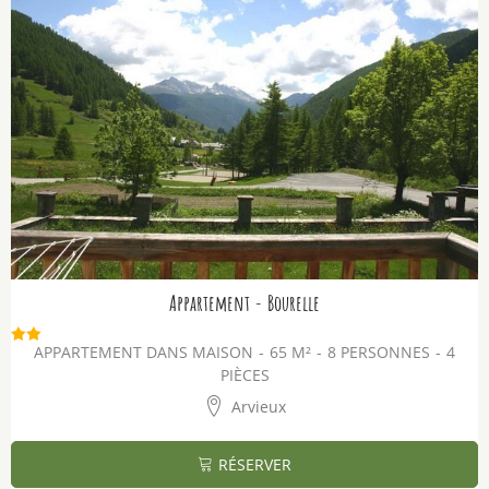
Appartement - Bourelle
APPARTEMENT DANS MAISON
65
M²
8 PERSONNES
4
PIÈCES
Arvieux
RÉSERVER