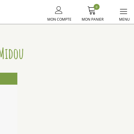
0
Me
MON COMPTE
MON PANIER
principal
 Midou