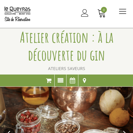
0
Me
principal
Atelier création : à la
découverte du gin
ATELIERS SAVEURS