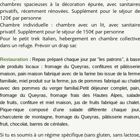
chambres spacieuses à la décoration épurée, avec sanitaires
privatifs, récemment rénovées. Supplément pour le séjour de
120€ par personne
Chambre individuelle : chambre avec un lit, avec sanitaire
privatif. Supplément pour le séjour de 150€ par personne
Pour le petit trek Italien, hebergement en chambre collective
dans un refuge. Prévoir un drap sac
Restauration
:
Repas préparé chaque jour par "les patrons", à
bas
de produits locaux : fr
omage du
Queyras, confitures et pâtisserie
maison, pain maison fabriqué avec de la farine bio issue de
la ferm
familiale, miel produit sur la ferme, jus de pommes fabriqué au chalet
avec des
pommes du verger familial.
Petit déjeuner complet, pain,
fro
mage du Queyras, fromage frais des Hautes Alpes, salade
de
fruits, confiture et miel maison, jus de fruits fabriqué au chalet.
Pique
-
nique composé d'une salade différente chaque jour,
charcuterie de montagne,
fromage du Queyras, pâtisserie maison
frui
t, chocolat, barres de céréales.
Si tu es soumis à un régime spécifique (sans gluten, sans lactose,