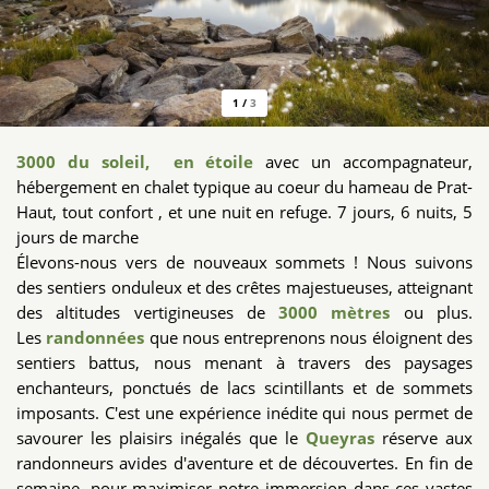
1
/
3
3000 du soleil,
en étoile
avec un accompagnateur,
hébergement en chalet typique au coeur du hameau de Prat-
Haut, tout confort , et une nuit en refuge. 7 jours, 6 nuits, 5
jours de marche
Élevons-nous vers de nouveaux sommets ! Nous suivons
des sentiers onduleux et des crêtes majestueuses, atteignant
des altitudes vertigineuses de
3000 mètres
ou plus.
Les
randonnées
que nous entreprenons nous éloignent des
sentiers battus, nous menant à travers des paysages
enchanteurs, ponctués de lacs scintillants et de sommets
imposants. C'est une expérience inédite qui nous permet de
savourer les plaisirs inégalés que le
Queyras
réserve aux
randonneurs avides d'aventure et de découvertes. En fin de
semaine, pour maximiser notre immersion dans ces vastes