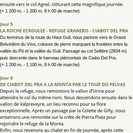
ensuite vers le col Agnel, clôturant cette magnifique journée.
(+ 1 200 m, - 1 200 m, 8 h 00 de marche)
Jour 5
LA ROCHE ECROULEE - REFUGE GRANERO - CIABOT DEL PRA
Du terminus de la route du Haut Guil, nous partons vers le Grand
Belvédère du Viso, colosse
de pierre marquant la frontière entre la
vallée du Pô et la vallée du Guil. Passage au col
Sellière (2834 m)
puis descente dans le h
ameau piémontais de Ciabo Del Pra.
(+ 1 200 m, - 1 100 m, 8 h 00 de marche)
Jour 6
DE CIABOT DEL PRA A LA MONTA PAR LE TOUR DU PELVAS
Depuis le refuge, nous remontons le vallon d’Urine pour
atteindre le col du même nom. Nous descendons ensuite dans le
vallon de Valpreveyre, un lieu reconnu pour sa flore
exceptionnelle. Après un passage par la Colette de Gilly, nous
entamons une remontée sur la crête de Pierra Plata pour
rejoindre le refuge de la Monta.
Enfin, nous revenons au chalet en fin de journée, après cette