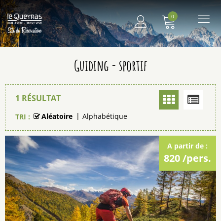
0
Me
principal
Guiding - sportif
1
RÉSULTAT
Aléatoire
Alphabétique
TRI :
A partir de :
820
/pers.