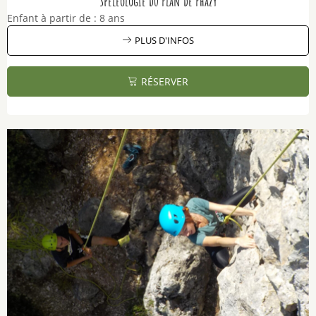
Spéléologie du Plan de Phazy
Enfant à partir de :
8 ans
PLUS D'INFOS
RÉSERVER