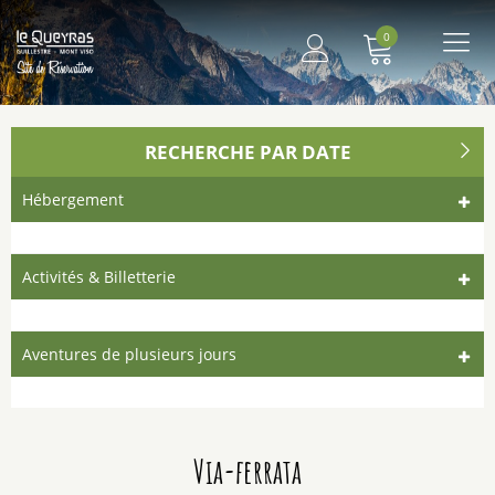
0
Me
principal
RECHERCHE PAR DATE
Hébergement
Activités & Billetterie
Aventures de plusieurs jours
Via-ferrata