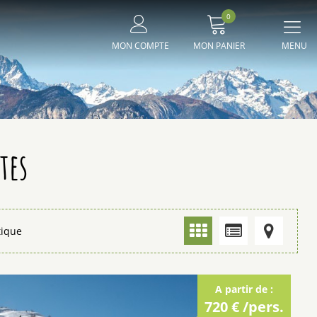
0
Me
MON COMPTE
MON PANIER
principal
tes
tique
A partir de :
720 €
/pers.