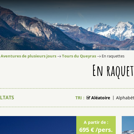
Aventures de plusieurs jours
Tours du Queyras
En raquettes
En raquet
LTATS
TRI :
Aléatoire
Alphabé
A partir de :
695 €
/pers.