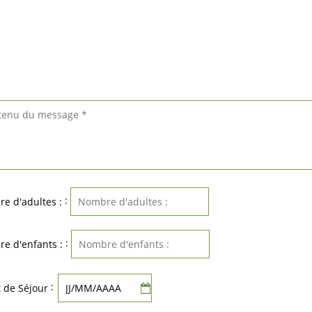
:
e d'adultes :
:
e d'enfants :
:
 de Séjour