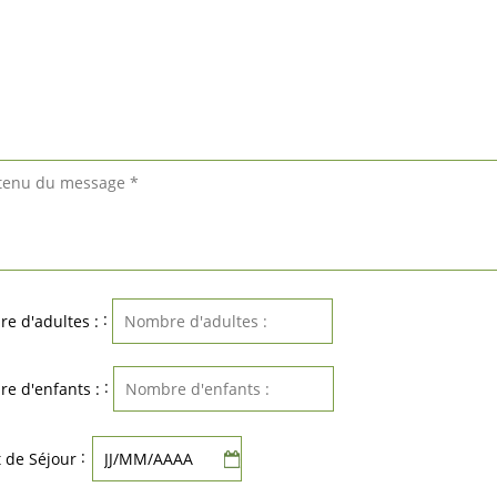
:
e d'adultes :
:
e d'enfants :
:
 de Séjour