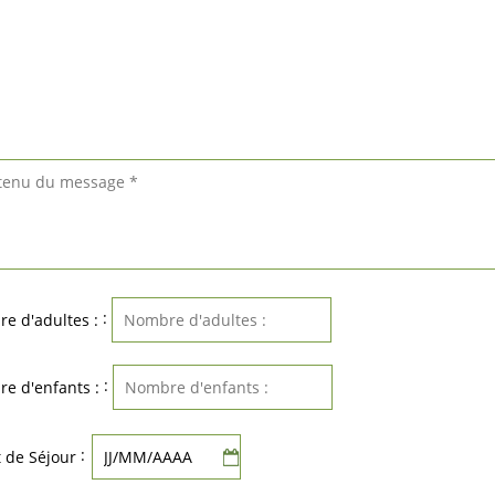
:
e d'adultes :
:
e d'enfants :
:
 de Séjour