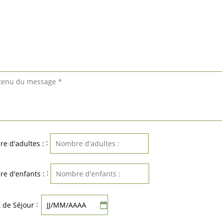
:
e d'adultes :
:
e d'enfants :
:
 de Séjour