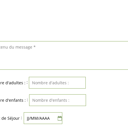
:
e d'adultes :
:
e d'enfants :
:
 de Séjour