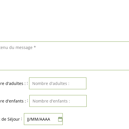
:
e d'adultes :
:
e d'enfants :
:
 de Séjour